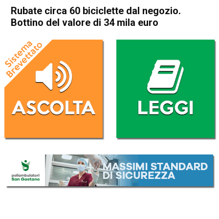
Rubate circa 60 biciclette dal negozio.
Bottino del valore di 34 mila euro
Home
Vicenza
Altavilla Vicentina
Vicenza
Altavilla Vicentina
Cronaca
In Evidenza
Rubate circa 60 biciclette dal
negozio. Bottino del valore di
34 mila euro
Da
Omar Dal Maso
19 Gennaio 2019
(aggiornato il
19 Gennaio 2019 14:11
)
ASCOLTA L'AUDIO