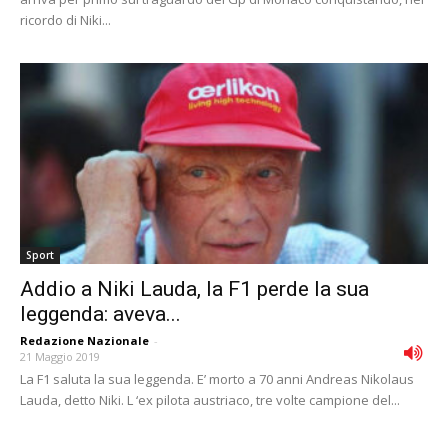
ricordo di Niki...
Sport
Addio a Niki Lauda, la F1 perde la sua
leggenda: aveva...
Redazione Nazionale
-
21 Maggio 2019
La F1 saluta la sua leggenda. E’ morto a 70 anni Andreas Nikolaus
Lauda, detto Niki. L ‘ex pilota austriaco, tre volte campione del...