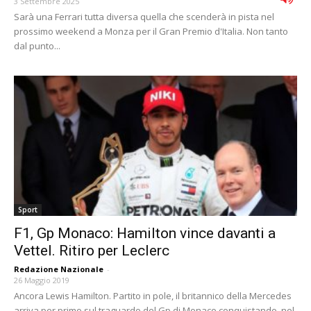
3 Settembre 2025
Sarà una Ferrari tutta diversa quella che scenderà in pista nel
prossimo weekend a Monza per il Gran Premio d'Italia. Non tanto
dal punto...
Sport
F1, Gp Monaco: Hamilton vince davanti a
Vettel. Ritiro per Leclerc
Redazione Nazionale
-
26 Maggio 2019
Ancora Lewis Hamilton. Partito in pole, il britannico della Mercedes
arriva per primo sul traguardo del Gp di Monaco conquistando, nel