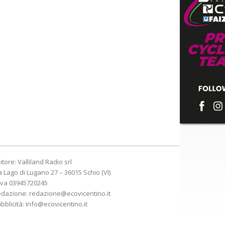
itore: Valliland Radio srl
a Lago di Lugano 27 – 36015 Schio (VI)
Iva 03945720245
edazione:
redazione@ecovicentino.it
bblicità:
info@ecovicentino.it