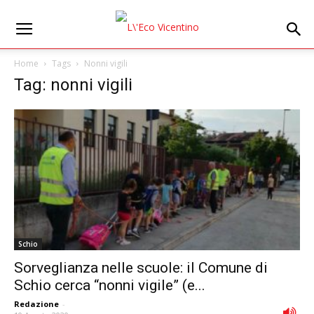
Home
Tags
Nonni vigili
Tag: nonni vigili
Schio
Sorveglianza nelle scuole: il Comune di
Schio cerca “nonni vigile” (e...
Redazione
-