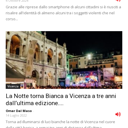
4 Ottobre 2024
Grazie alle riprese dallo smartphone di alcuni cittadini si è riusciti a
risalire all'identità di almeno alcuni tra i soggetti violenti che nel
corso...
Vicenza
La Notte torna Bianca a Vicenza a tre anni
dall’ultima edizione....
Omar Dal Maso
-
14 Luglio 2022
Torna ad illuminarsi di luci bianche la notte di Vicenza nel cuore
della città berica, a ormai tre anni di distanza dall'ultima