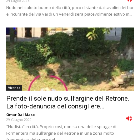
24 Luglio 2026
Nudo nel salotto buono della città, poco distante dai tavolini dei bar
e incurante del via vai di un venerdì sera piacevolmente estivo in...
Vicenza
Prende il sole nudo sull’argine del Retrone.
La foto-denuncia del consigliere...
Omar Dal Maso
-
29 Giugno 2020
"Nudista" in città. Proprio così, non su una delle spiagge di
Formentera ma sull'argine del Retrone in una zona molto
frequentata del cuore del...