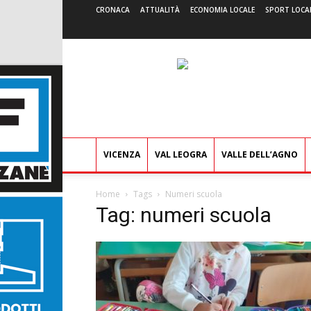
CRONACA
ATTUALITÀ
ECONOMIA LOCALE
SPORT LOCA
VICENZA
VAL LEOGRA
VALLE DELL’AGNO
Home
Tags
Numeri scuola
Tag: numeri scuola