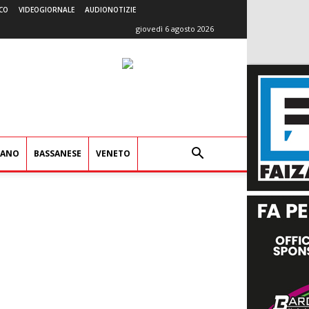
CO
VIDEOGIORNALE
AUDIONOTIZIE
giovedì 6 agosto 2026
IANO
BASSANESE
VENETO