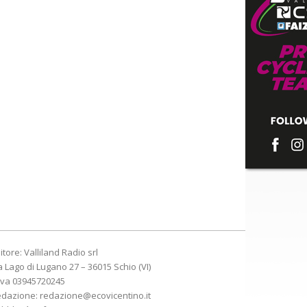
itore: Valliland Radio srl
a Lago di Lugano 27 – 36015 Schio (VI)
Iva 03945720245
edazione:
redazione@ecovicentino.it