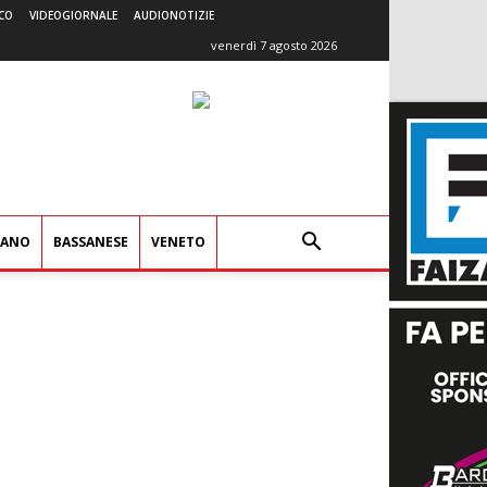
CO
VIDEOGIORNALE
AUDIONOTIZIE
venerdì 7 agosto 2026
IANO
BASSANESE
VENETO