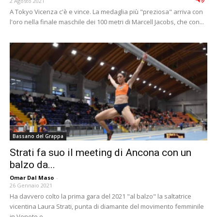
2 Agosto 2021
A Tokyo Vicenza c'è e vince. La medaglia più "preziosa" arriva con
l'oro nella finale maschile dei 100 metri di Marcell Jacobs, che con...
Bassano del Grappa
Strati fa suo il meeting di Ancona con un
balzo da...
Omar Dal Maso
-
26 Gennaio 2021
Ha davvero colto la prima gara del 2021 "al balzo" la saltatrice
vicentina Laura Strati, punta di diamante del movimento femminile
in Veneto e...