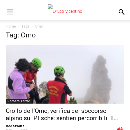
Home
Tags
Omo
Tag: Omo
Recoaro Terme
Crollo dell’Omo, verifica del soccorso
alpino sul Plische: sentieri percorribili. Il...
Redazione
-