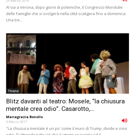
29 Marzo 2019
Al via a Verona, dopo giorni di polemiche, il Congresso Mondiale
delle Famiglie che si svolgerà nella città scaligera fino a domenica.
Una tre...
Thiene
Blitz davanti al teatro: Mosele, “la chiusura
mentale crea odio”. Casarotto,...
Mariagrazia Bonollo
-
6 Marzo 2017
"La chiusura mentale è un po' come il muro di Trump, divide e crea
odio. D'altronde tutto ciò che è ignoto spaventa ed è...