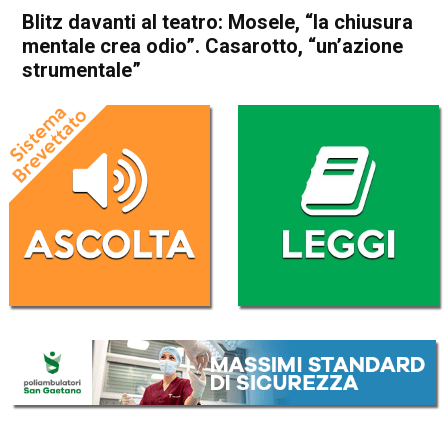
Blitz davanti al teatro: Mosele, “la chiusura
mentale crea odio”. Casarotto, “un’azione
strumentale”
Home
Thiene
Attualità
In Evidenza
Thiene
Blitz davanti al teatro:
Mosele, “la chiusura mentale
crea odio”. Casarotto,
“un’azione strumentale”
Da
Mariagrazia Bonollo
6 Marzo 2017
(aggiornato il
6 Marzo 2017 20:27
)