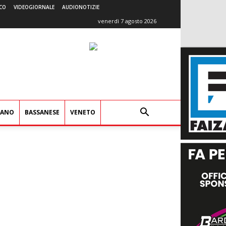
CO
VIDEOGIORNALE
AUDIONOTIZIE
venerdì 7 agosto 2026
IANO
BASSANESE
VENETO