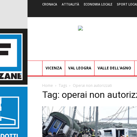
CRONACA
ATTUALITÀ
ECONOMIA LOCALE
SPORT LOCA
VICENZA
VAL LEOGRA
VALLE DELL’AGNO
Home
Tags
Operai non autorizzati
Tag: operai non autoriz