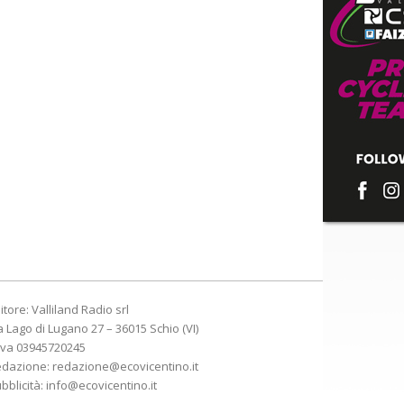
itore: Valliland Radio srl
a Lago di Lugano 27 – 36015 Schio (VI)
Iva 03945720245
edazione:
redazione@ecovicentino.it
bblicità:
info@ecovicentino.it