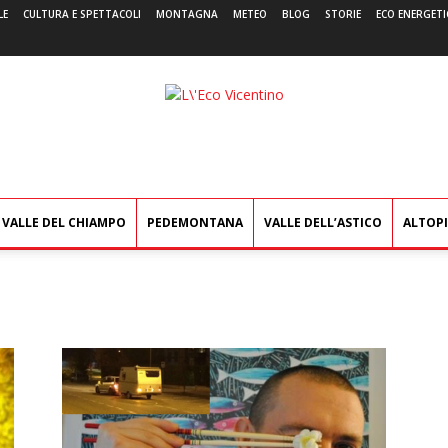
LE
CULTURA E SPETTACOLI
MONTAGNA
METEO
BLOG
STORIE
ECO ENERGETI
L'Eco
Vicentino
VALLE DEL CHIAMPO
PEDEMONTANA
VALLE DELL’ASTICO
ALTOP