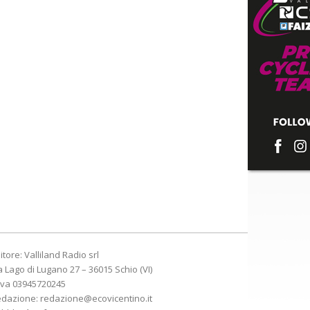
itore: Valliland Radio srl
a Lago di Lugano 27 – 36015 Schio (VI)
Iva 03945720245
edazione:
redazione@ecovicentino.it