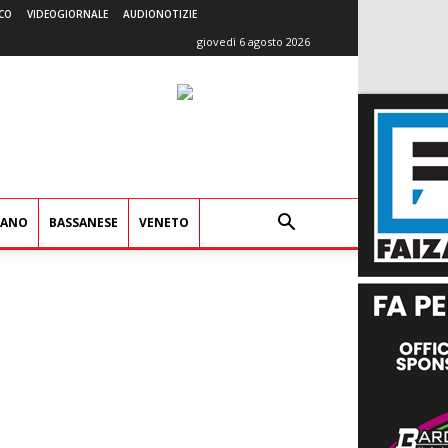
CO
VIDEOGIORNALE
AUDIONOTIZIE
giovedì 6 agosto 2026
IANO
BASSANESE
VENETO