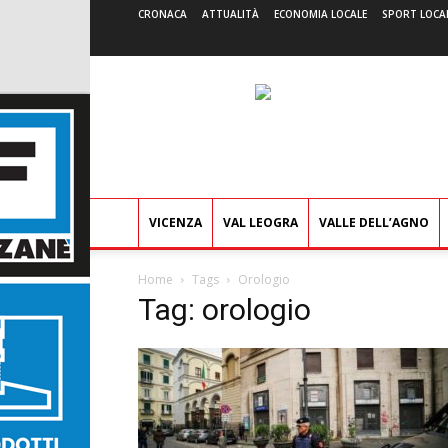
CRONACA
ATTUALITÀ
ECONOMIA LOCALE
SPORT LOCA
VICENZA
VAL LEOGRA
VALLE DELL’AGNO
Home
Tags
Orologio
Tag: orologio