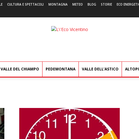
LE
CULTURA E SPETTACOLI
MONTAGNA
METEO
BLOG
STORIE
ECO ENERGETI
L'Eco
Vicentino
VALLE DEL CHIAMPO
PEDEMONTANA
VALLE DELL’ASTICO
ALTOP