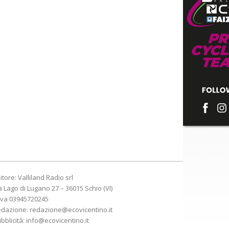
itore: Valliland Radio srl
a Lago di Lugano 27 – 36015 Schio (VI)
Iva 03945720245
edazione:
redazione@ecovicentino.it
bblicità:
info@ecovicentino.it