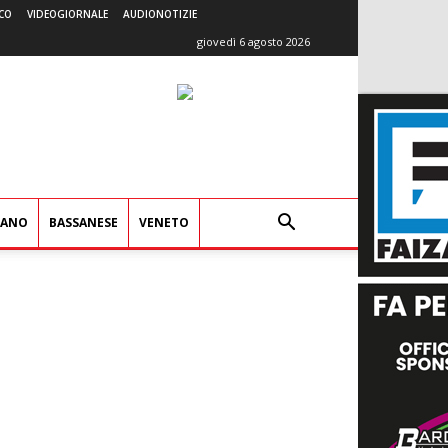
CO
VIDEOGIORNALE
AUDIONOTIZIE
giovedì 6 agosto 2026
IANO
BASSANESE
VENETO