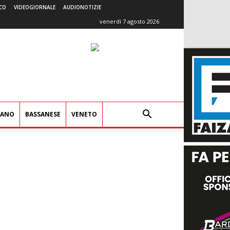
CO
VIDEOGIORNALE
AUDIONOTIZIE
venerdì 7 agosto 2026
IANO
BASSANESE
VENETO