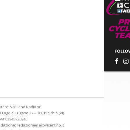
itore: Valliland Radio srl
a Lago di Lugano 27 – 36015 Schio (VI)
Iva 03945720245
edazione:
redazione@ecovicentino.it