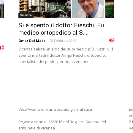
Vicenza
Si è spento il dottor Fieschi. Fu
medico ortopedico al S....
Omar Dal Maso
-
28 Febbraio 2019
Vicenza saluta un altro dei suoi medici più illustri. Si è
spento martedì il dottor Arrigo Fieschi, ortopedico
specialista del piede, per circa vent'anni...
L’Eco Vicentino è una testata giornalistica
Ed
vi
Registrazione n. 16/2016 del Registro Stampa del
P.
Tribunale di Vicenza
R