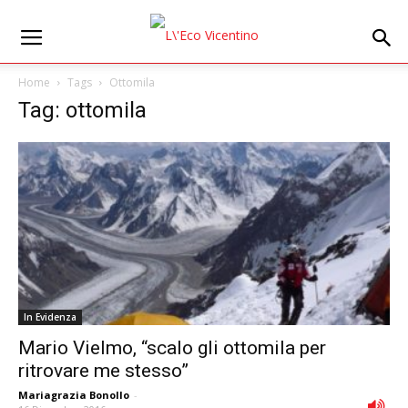
Home
Tags
Ottomila
Tag: ottomila
In Evidenza
Mario Vielmo, “scalo gli ottomila per
ritrovare me stesso”
Mariagrazia Bonollo
-