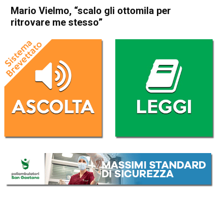
Mario Vielmo, “scalo gli ottomila per
ritrovare me stesso”
Home
In Evidenza
In Evidenza
Storie
Mario Vielmo, “scalo gli
ottomila per ritrovare me
stesso”
Da
Mariagrazia Bonollo
16 Dicembre 2016
(aggiornato il
16 Dicembre 2016 10:10
)
ASCOLTA L'AUDIO