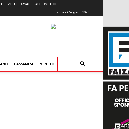
CO
VIDEOGIORNALE
AUDIONOTIZIE
giovedì 6 agosto 2026
IANO
BASSANESE
VENETO