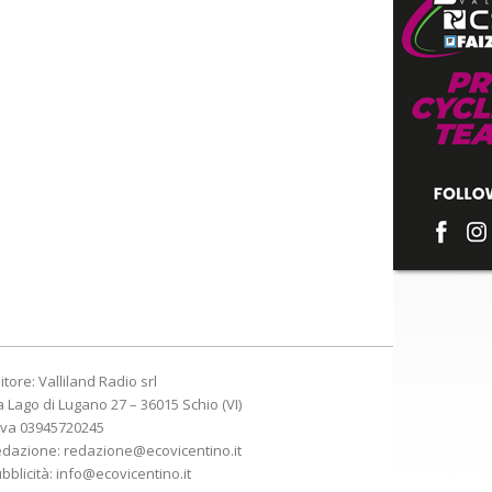
itore: Valliland Radio srl
a Lago di Lugano 27 – 36015 Schio (VI)
Iva 03945720245
edazione:
redazione@ecovicentino.it
bblicità:
info@ecovicentino.it