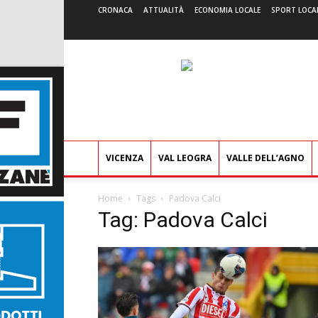
CRONACA
ATTUALITÀ
ECONOMIA LOCALE
SPORT LOCA
VICENZA
VAL LEOGRA
VALLE DELL’AGNO
Home
Tags
Padova Calci
Tag: Padova Calci