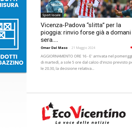
Sport locale
Vicenza-Padova “slitta” per la
pioggia: rinvio forse già a domani
sera....
Omar Dal Maso
-
21 Maggio 2024
AGGIORNAMENTO ORE 16 - E' arrivata nel pomerigg
di martedì, a sole 5 ore dal calcio d'inizio previsto p
le 20.30, la decisione relativa...