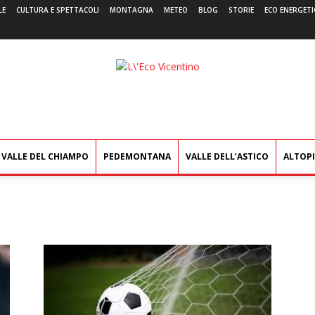
LE
CULTURA E SPETTACOLI
MONTAGNA
METEO
BLOG
STORIE
ECO ENERGETI
L'Eco
Vicentino
VALLE DEL CHIAMPO
PEDEMONTANA
VALLE DELL’ASTICO
ALTOP