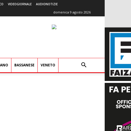
CO
VIDEOGIORNALE
AUDIONOTIZIE
domenica 9 agosto 2026
IANO
BASSANESE
VENETO