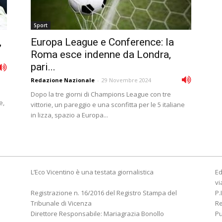
Sport
,
Europa League e Conference: la
Roma esce indenne da Londra,
pari...
Redazione Nazionale
-
29 Novembre 2024
Dopo la tre giorni di Champions League con tre
e,
vittorie, un pareggio e una sconfitta per le 5 italiane
in lizza, spazio a Europa...
L’Eco Vicentino è una testata giornalistica
Ed
vi
Registrazione n. 16/2016 del Registro Stampa del
P.
Tribunale di Vicenza
R
Direttore Responsabile: Mariagrazia Bonollo
Pu