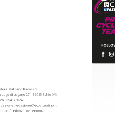
itore: Valliland Radio srl
a Lago di Lugano 27 – 36015 Schio (VI)
Iva 03945720245
edazione:
redazione@ecovicentino.it
bblicità:
info@ecovicentino.it