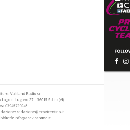
itore: Valliland Radio srl
a Lago di Lugano 27 – 36015 Schio (VI)
Iva 03945720245
edazione:
redazione@ecovicentino.it
bblicità:
info@ecovicentino.it