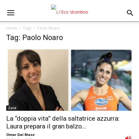
Home
Tags
Paolo Noaro
Tag: Paolo Noaro
Zanè
La “doppia vita” della saltatrice azzurra:
Laura prepara il gran balzo...
Omar Dal Maso
-