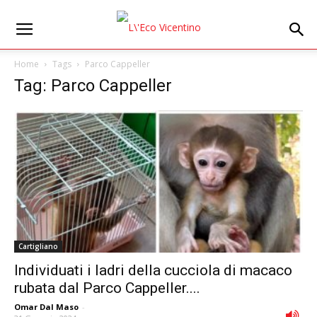
Home
Tags
Parco Cappeller
Tag: Parco Cappeller
Cartigliano
Individuati i ladri della cucciola di macaco
rubata dal Parco Cappeller....
Omar Dal Maso
-