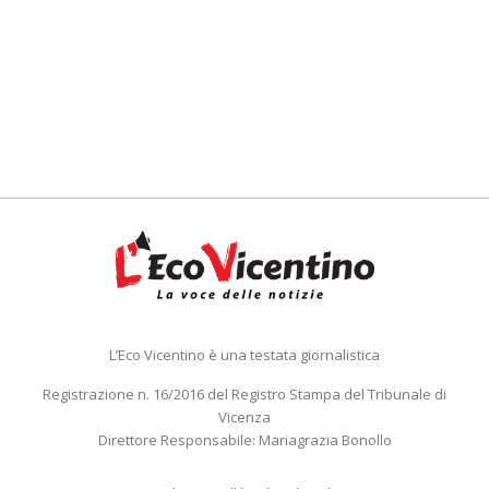
L’Eco Vicentino è una testata giornalistica
Registrazione n. 16/2016 del Registro Stampa del Tribunale di
Vicenza
Direttore Responsabile: Mariagrazia Bonollo