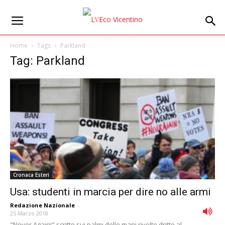
Home
Tags
Parkland
Tag: Parkland
Cronaca Esteri
Usa: studenti in marcia per dire no alle armi
Redazione Nazionale
-
25 Marzo 2018
"Never Again!" scritto sui palmi delle mani rivolte dritte al