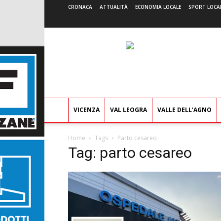
CRONACA
ATTUALITÀ
ECONOMIA LOCALE
SPORT LOCA
VICENZA
VAL LEOGRA
VALLE DELL’AGNO
Home
Tags
Parto cesareo
Tag: parto cesareo