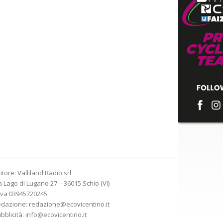
itore: Valliland Radio srl
a Lago di Lugano 27 – 36015 Schio (VI)
Iva 03945720245
edazione:
redazione@ecovicentino.it
bblicità:
info@ecovicentino.it