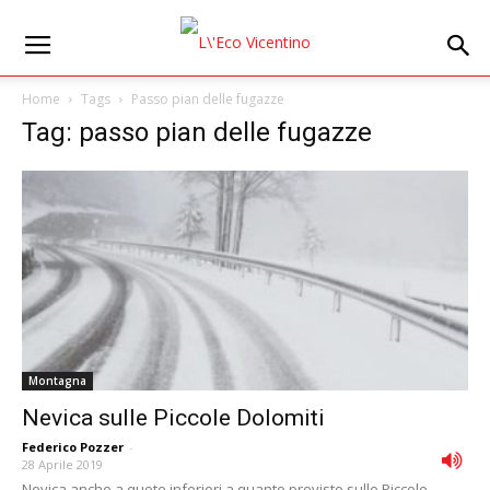
Home
Tags
Passo pian delle fugazze
Tag: passo pian delle fugazze
Montagna
Nevica sulle Piccole Dolomiti
Federico Pozzer
-
28 Aprile 2019
Nevica anche a quote inferiori a quanto previsto sulle Piccole