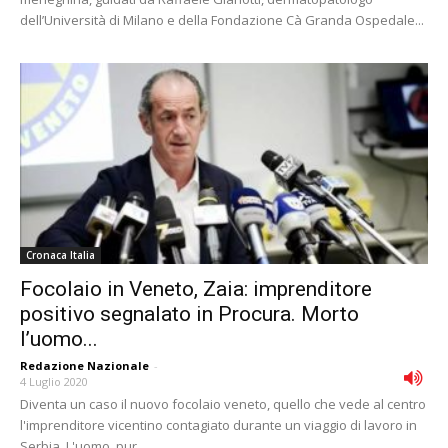
dell’Università di Milano e della Fondazione Cà Granda Ospedale...
Cronaca Italia
Focolaio in Veneto, Zaia: imprenditore
positivo segnalato in Procura. Morto
l’uomo...
Redazione Nazionale
-
4 Luglio 2020
Diventa un caso il nuovo focolaio veneto, quello che vede al centro
l'imprenditore vicentino contagiato durante un viaggio di lavoro in
Serbia. L'uomo, pur...