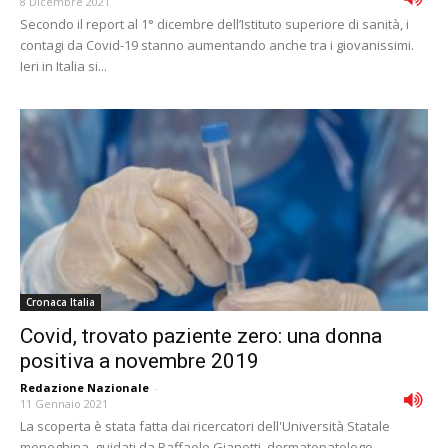
8 Dicembre 2021
Secondo il report al 1° dicembre dell’Istituto superiore di sanità, i
contagi da Covid-19 stanno aumentando anche tra i giovanissimi.
Ieri in Italia si...
Cronaca Italia
Covid, trovato paziente zero: una donna
positiva a novembre 2019
Redazione Nazionale
-
11 Gennaio 2021
La scoperta è stata fatta dai ricercatori dell'Università Statale
meneghina, guidati da Raffaele Gianotti, dermatopatologo