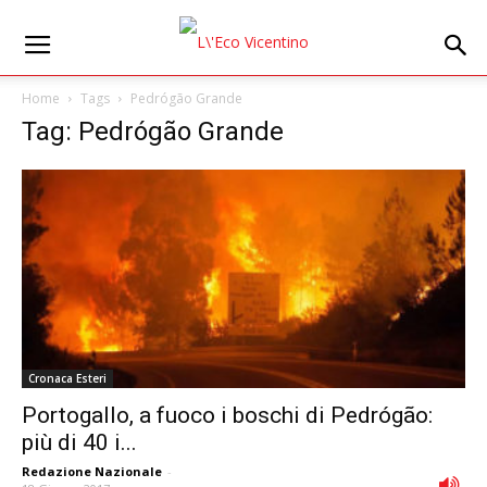
Home
Tags
Pedrógão Grande
Tag: Pedrógão Grande
Cronaca Esteri
Portogallo, a fuoco i boschi di Pedrógão:
più di 40 i...
Redazione Nazionale
-