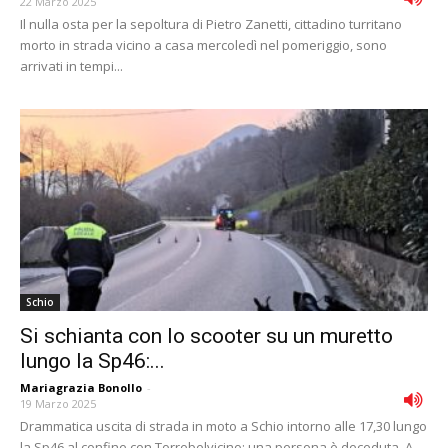
22 Marzo 2025
Il nulla osta per la sepoltura di Pietro Zanetti, cittadino turritano
morto in strada vicino a casa mercoledì nel pomeriggio, sono
arrivati in tempi...
Schio
Si schianta con lo scooter su un muretto
lungo la Sp46:...
Mariagrazia Bonollo
-
19 Marzo 2025
Drammatica uscita di strada in moto a Schio intorno alle 17,30 lungo
la Sp46 al confine con Torrebelvicino: una persona è deceduta. A