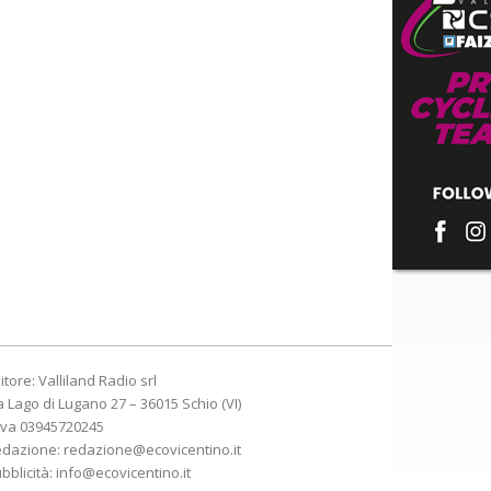
itore: Valliland Radio srl
a Lago di Lugano 27 – 36015 Schio (VI)
Iva 03945720245
edazione:
redazione@ecovicentino.it
bblicità:
info@ecovicentino.it