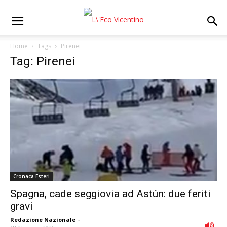
Home
Tags
Pirenei
Tag: Pirenei
Cronaca Esteri
Spagna, cade seggiovia ad Astún: due feriti
gravi
Redazione Nazionale
-