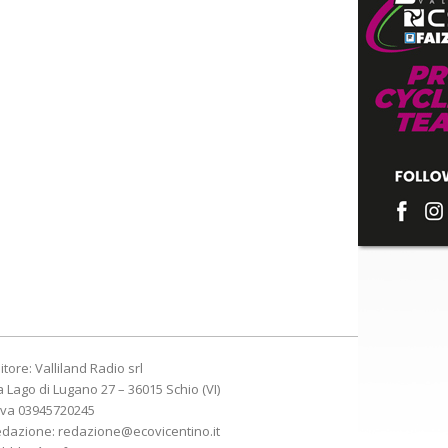
itore: Valliland Radio srl
a Lago di Lugano 27 – 36015 Schio (VI)
Iva 03945720245
edazione:
redazione@ecovicentino.it