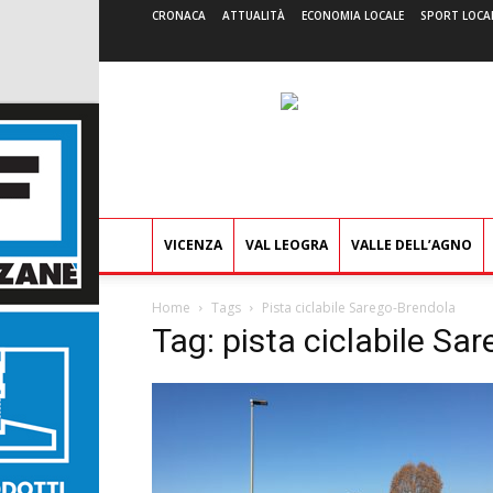
CRONACA
ATTUALITÀ
ECONOMIA LOCALE
SPORT LOCA
VICENZA
VAL LEOGRA
VALLE DELL’AGNO
Home
Tags
Pista ciclabile Sarego-Brendola
Tag: pista ciclabile Sa