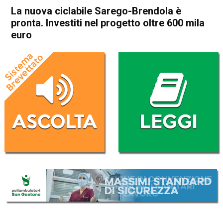
La nuova ciclabile Sarego-Brendola è
pronta. Investiti nel progetto oltre 600 mila
euro
Home
Arzignano
Sarego
Attualità
Arzignano
Brendola
In Evidenza
Sarego
La nuova ciclabile Sarego-
Brendola è pronta. Investiti
nel progetto oltre 600 mila
euro
Da
Omar Dal Maso
16 Febbraio 2021
(aggiornato il
16 Febbraio 2021 19:49
)