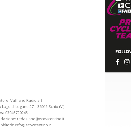
itore: Valliland Radio srl
a Lago di Lugano 27 – 36015 Schio (VI)
Iva 03945720245
edazione:
redazione@ecovicentino.it
bblicità:
info@ecovicentino.it