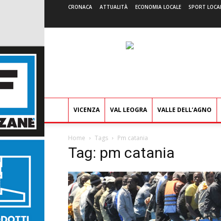
CRONACA
ATTUALITÀ
ECONOMIA LOCALE
SPORT LOCA
VICENZA
VAL LEOGRA
VALLE DELL’AGNO
Home
Tags
Pm catania
Tag: pm catania