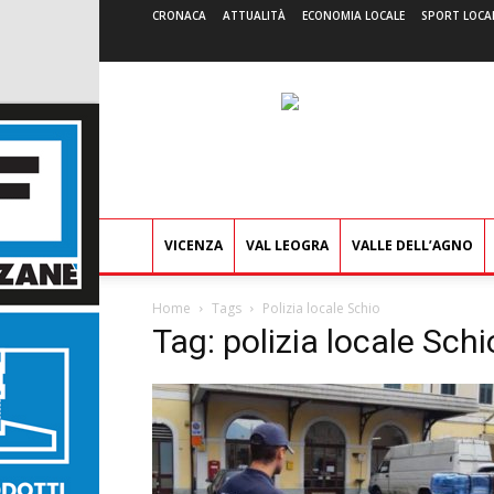
CRONACA
ATTUALITÀ
ECONOMIA LOCALE
SPORT LOCA
VICENZA
VAL LEOGRA
VALLE DELL’AGNO
Home
Tags
Polizia locale Schio
Tag: polizia locale Schi