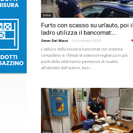
Schio
Furto con scasso su un’auto, poi i
ladro utilizza il bancomat:...
Omar Dal Maso
-
16 Dicembre 2024
L'utilizzo della tessera bancomat con sistema
contactless e i filmati di videosorveglianza in più
punti della città hanno permesse di risalire
all'identità dell'autore, ben...
Schio