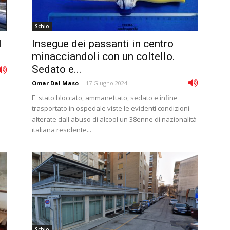
Schio
l
Insegue dei passanti in centro
minacciandoli con un coltello.
Sedato e...
Omar Dal Maso
-
17 Giugno 2024
E' stato bloccato, ammanettato, sedato e infine
trasportato in ospedale viste le evidenti condizioni
alterate dall'abuso di alcool un 38enne di nazionalità
italiana residente...
Schio