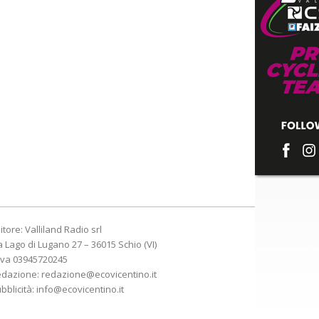
itore: Valliland Radio srl
a Lago di Lugano 27 – 36015 Schio (VI)
Iva 03945720245
edazione:
redazione@ecovicentino.it
bblicità:
info@ecovicentino.it