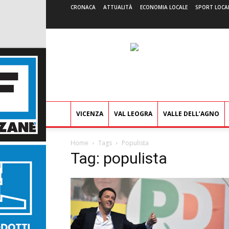
CRONACA
ATTUALITÀ
ECONOMIA LOCALE
SPORT LOCA
VICENZA
VAL LEOGRA
VALLE DELL’AGNO
Home
Tags
Populista
Tag: populista