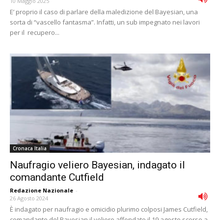
10 Maggio 2025
E’ proprio il caso di parlare della maledizione del Bayesian, una
sorta di “vascello fantasma”. Infatti, un sub impegnato nei lavori
per il recupero...
Cronaca Italia
Naufragio veliero Bayesian, indagato il
comandante Cutfield
Redazione Nazionale
-
26 Agosto 2024
È indagato per naufragio e omicidio plurimo colposi James Cutfield,
comandante del Bayesian il veliero affondato il 19 agosto scorso a