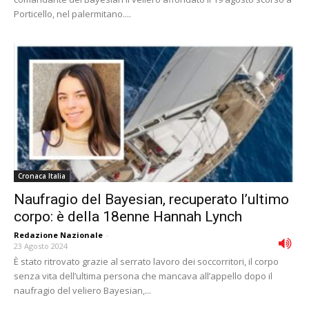
Porticello, nel palermitano....
Cronaca Italia
Naufragio del Bayesian, recuperato l’ultimo
corpo: è della 18enne Hannah Lynch
Redazione Nazionale
-
23 Agosto 2024
È stato ritrovato grazie al serrato lavoro dei soccorritori, il corpo
senza vita dell’ultima persona che mancava all’appello dopo il
naufragio del veliero Bayesian,...