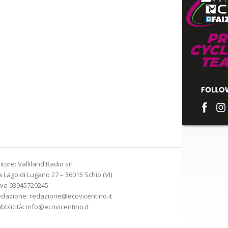
itore: Valliland Radio srl
a Lago di Lugano 27 – 36015 Schio (VI)
Iva 03945720245
edazione:
redazione@ecovicentino.it
bblicità:
info@ecovicentino.it