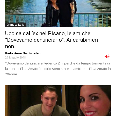
Cronaca Italia
Uccisa dallʼex nel Pisano, le amiche:
“Dovevamo denunciarlo”. Ai carabinieri
non...
Redazione Nazionale
-
27 Maggio 2018
"Dovevamo denunciare Federico Zini perché da tempo tormentava
la sua ex Elisa Amato": a dirlo sono state le amiche di Elisa Amato la
29enne...