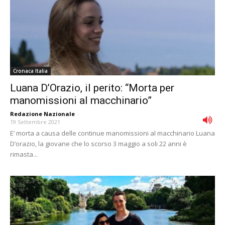
Cronaca Italia
Luana D’Orazio, il perito: “Morta per
manomissioni al macchinario”
Redazione Nazionale
-
19 Settembre 2021
E’ morta a causa delle continue manomissioni al macchinario Luana
D’orazio, la giovane che lo scorso 3 maggio a soli 22 anni è
rimasta...