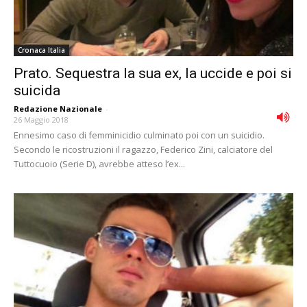
Cronaca Italia
Prato. Sequestra la sua ex, la uccide e poi si
suicida
Redazione Nazionale
-
26 Maggio 2018
Ennesimo caso di femminicidio culminato poi con un suicidio.
Secondo le ricostruzioni il ragazzo, Federico Zini, calciatore del
Tuttocuoio (Serie D), avrebbe atteso l’ex...