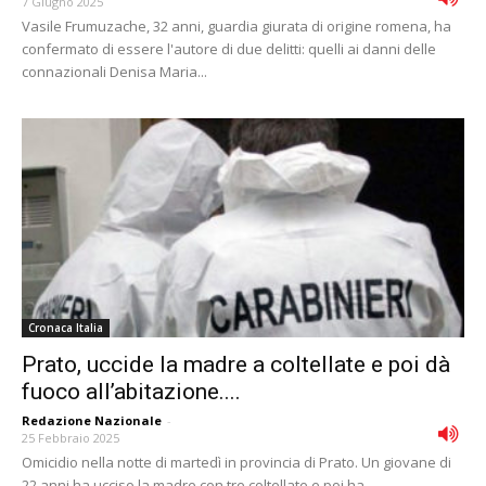
7 Giugno 2025
Vasile Frumuzache, 32 anni, guardia giurata di origine romena, ha
confermato di essere l'autore di due delitti: quelli ai danni delle
connazionali Denisa Maria...
Cronaca Italia
Prato, uccide la madre a coltellate e poi dà
fuoco all’abitazione....
Redazione Nazionale
-
25 Febbraio 2025
Omicidio nella notte di martedì in provincia di Prato. Un giovane di
22 anni ha ucciso la madre con tre coltellate e poi ha...