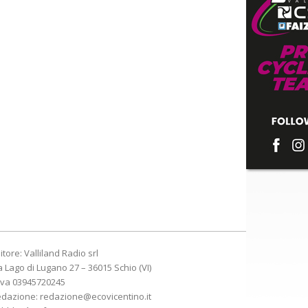
itore: Valliland Radio srl
a Lago di Lugano 27 – 36015 Schio (VI)
Iva 03945720245
edazione:
redazione@ecovicentino.it