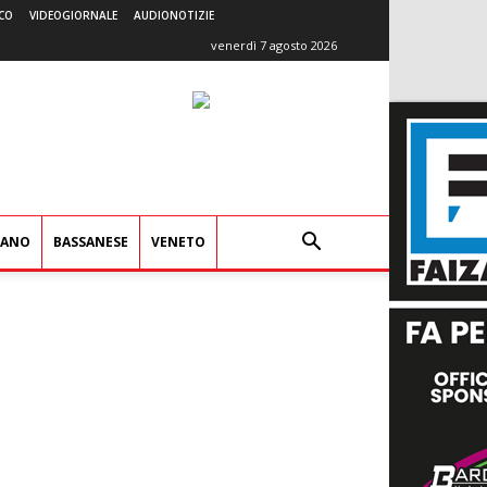
CO
VIDEOGIORNALE
AUDIONOTIZIE
venerdì 7 agosto 2026
IANO
BASSANESE
VENETO