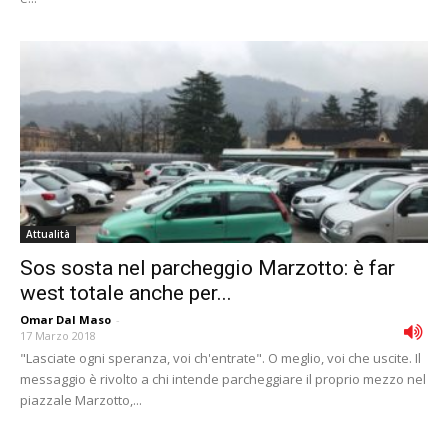
Attualità
Sos sosta nel parcheggio Marzotto: è far
west totale anche per...
Omar Dal Maso
-
17 Marzo 2018
"Lasciate ogni speranza, voi ch'entrate". O meglio, voi che uscite. Il
messaggio è rivolto a chi intende parcheggiare il proprio mezzo nel
piazzale Marzotto,...