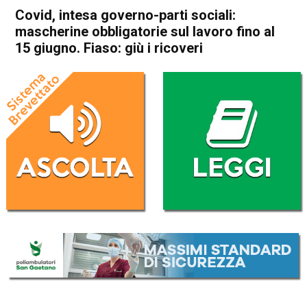
Covid, intesa governo-parti sociali:
mascherine obbligatorie sul lavoro fino al
15 giugno. Fiaso: giù i ricoveri
Home
Cronaca Italia
Cronaca Italia
Covid, intesa governo-parti
sociali: mascherine
obbligatorie sul lavoro fino al
15 giugno. Fiaso: giù i
ricoveri
Da
Redazione Nazionale
4 Maggio 2022
(aggiornato il
4 Maggio 2022 19:10
)