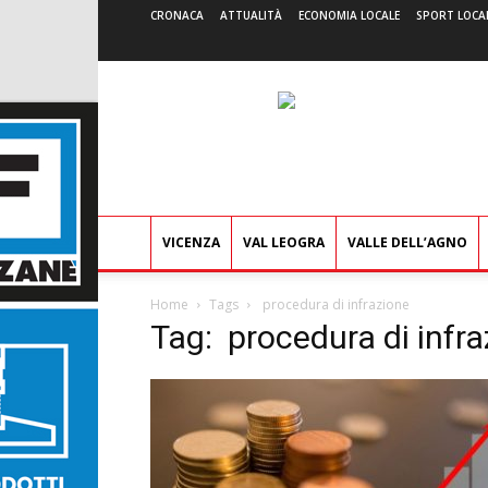
CRONACA
ATTUALITÀ
ECONOMIA LOCALE
SPORT LOCA
VICENZA
VAL LEOGRA
VALLE DELL’AGNO
Home
Tags
procedura di infrazione
Tag: procedura di infr