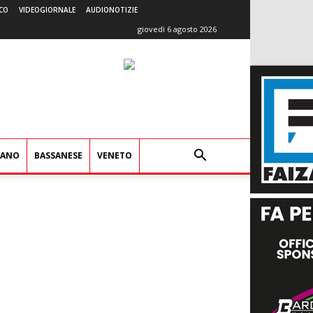
CO
VIDEOGIORNALE
AUDIONOTIZIE
giovedì 6 agosto 2026
IANO
BASSANESE
VENETO