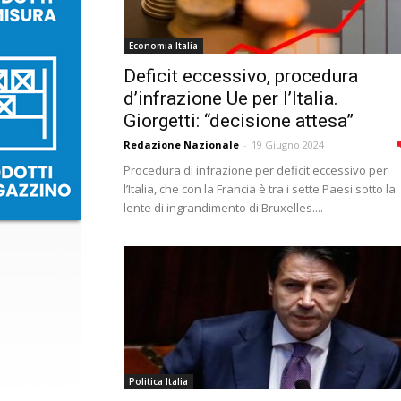
Economia Italia
Deficit eccessivo, procedura
d’infrazione Ue per l’Italia.
Giorgetti: “decisione attesa”
Redazione Nazionale
-
19 Giugno 2024
Procedura di infrazione per deficit eccessivo per
l’Italia, che con la Francia è tra i sette Paesi sotto la
lente di ingrandimento di Bruxelles....
Politica Italia