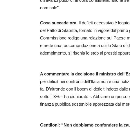
disavanzi pubblici ancora consistenti, anche se
nominale”.
Cosa succede ora.
Il deficit eccessivo è legat
del Patto di Stabilità, tornato in vigore dal prim
Commissione redige una relazione sul Paese mem
emette una raccomandazione a cui lo Stato si d
adempimento, si rischia lo stop ai prestiti opp
A commentare la decisione il ministro dell’
per deficit nei confronti dell’Italia non è una n
fa. D’altronde con il boom di deficit indotto da
sotto il 3% – ha dichiarato -. Abbiamo un percorso
finanza pubblica sostenibile apprezzata dai merc
Gentiloni: “Non dobbiamo confondere la caute