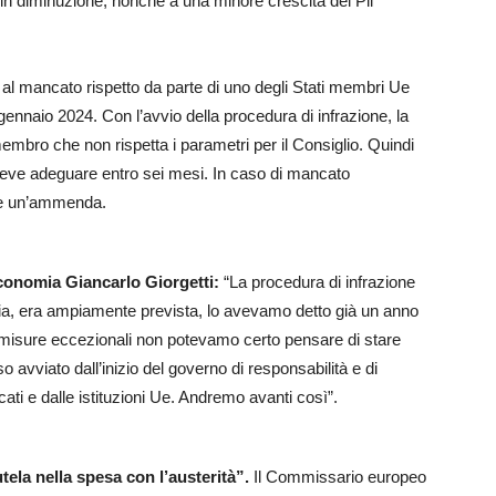
 in diminuzione, nonché a una minore crescita del Pil
o al mancato rispetto da parte di uno degli Stati membri Ue
o gennaio 2024. Con l’avvio della procedura di infrazione, la
bro che non rispetta i parametri per il Consiglio. Quindi
eve adeguare entro sei mesi. In caso di mancato
ure un’ammenda.
Economia Giancarlo Giorgetti:
“La procedura di infrazione
otizia, era ampiamente prevista, lo avevamo detto già un anno
lle misure eccezionali non potevamo certo pensare di stare
 avviato dall’inizio del governo di responsabilità e di
ati e dalle istituzioni Ue. Andremo avanti così”.
la nella spesa con l’austerità”.
Il Commissario europeo