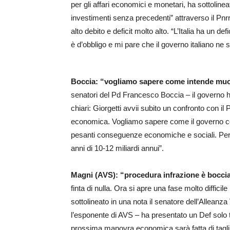
per gli affari economici e monetari, ha sottolinea
investimenti senza precedenti” attraverso il Pnrr.
alto debito e deficit molto alto. “L’Italia ha un de
è d’obbligo e mi pare che il governo italiano ne 
Boccia: “vogliamo sapere come intende muo
senatori del Pd Francesco Boccia – il governo h
chiari: Giorgetti avvii subito un confronto con il P
economica. Vogliamo sapere come il governo cos
pesanti conseguenze economiche e sociali. Per il
anni di 10-12 miliardi annui”.
Magni (AVS): “procedura infrazione è boccia
finta di nulla. Ora si apre una fase molto difficil
sottolineato in una nota il senatore dell’Alleanz
l’esponente di AVS – ha presentato un Def solo ten
prossima manovra economica sarà fatta di tagli e co