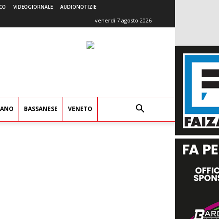
CO
VIDEOGIORNALE
AUDIONOTIZIE
venerdì 7 agosto 2026
IANO
BASSANESE
VENETO