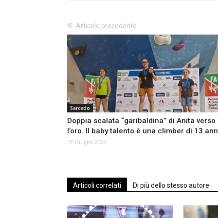
Articolo precedente
Sarcedo
Doppia scalata “garibaldina” di Anita verso
l’oro. Il baby talento è una climber di 13 ann
19 Giugno 2024
Articoli correlati
Di più dello stesso autore