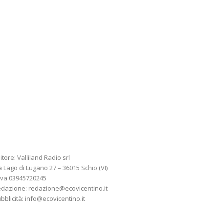
itore: Valliland Radio srl
a Lago di Lugano 27 – 36015 Schio (VI)
Iva 03945720245
edazione:
redazione@ecovicentino.it
bblicità:
info@ecovicentino.it