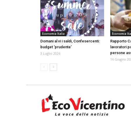
Economia Italia
Economia Ita
Domani al vi i saldi, Confesercenti:
Rapporto Ca
budget ‘prudente’
lavoratori p
persone ass
3 Luglio 2026
16 Giugno 20