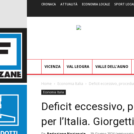
CRONACA
ATTUALITÀ
ECONOMIA LOCALE
SPORT LOCA
VICENZA
VAL LEOGRA
VALLE DELL’AGNO
Home
Economia Italia
Deficit eccessivo, procedura
Economia Italia
Deficit eccessivo, 
per l’Italia. Giorget
Da
Redazione Nazionale
-
19 Giugno 2024
(aggiornato