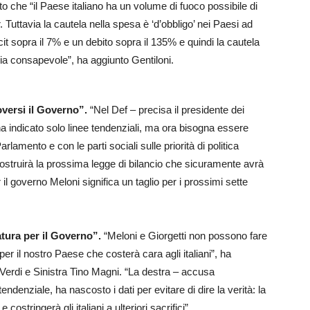
to che “il Paese italiano ha un volume di fuoco possibile di
 Tuttavia la cautela nella spesa è ‘d’obbligo’ nei Paesi ad
ficit sopra il 7% e un debito sopra il 135% e quindi la cautela
sia consapevole”, ha aggiunto Gentiloni.
versi il Governo”.
“Nel Def – precisa il presidente dei
a indicato solo linee tendenziali, ma ora bisogna essere
arlamento e con le parti sociali sulle priorità di politica
truirà la prossima legge di bilancio che sicuramente avrà
 governo Meloni significa un taglio per i prossimi sette
tura per il Governo”.
“Meloni e Giorgetti non possono fare
e per il nostro Paese che costerà cara agli italiani”, ha
a Verdi e Sinistra Tino Magni. “La destra – accusa
denziale, ha nascosto i dati per evitare di dire la verità: la
stringerà gli italiani a ulteriori sacrifici”.