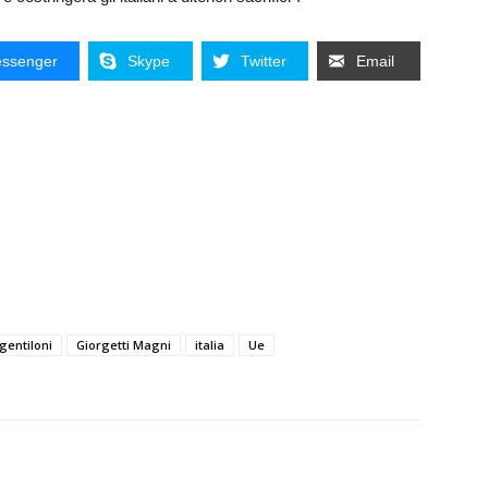
ssenger
Skype
Twitter
Email
gentiloni
Giorgetti Magni
italia
Ue