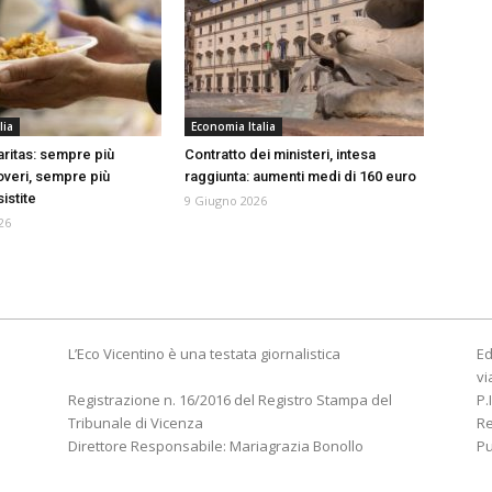
lia
Economia Italia
ritas: sempre più
Contratto dei ministeri, intesa
overi, sempre più
raggiunta: aumenti medi di 160 euro
istite
9 Giugno 2026
26
L’Eco Vicentino è una testata giornalistica
Ed
vi
Registrazione n. 16/2016 del Registro Stampa del
P.
Tribunale di Vicenza
R
Direttore Responsabile: Mariagrazia Bonollo
Pu