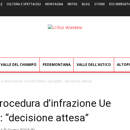
LE
CULTURA E SPETTACOLI
MONTAGNA
METEO
BLOG
STORIE
ECO ENERGETI
L'Eco
Vicentino
VALLE DEL CHIAMPO
PEDEMONTANA
VALLE DELL’ASTICO
ALTOP
 d’infrazione Ue per l’Italia. Giorgetti: “decisione attesa”
procedura d’infrazione Ue
ti: “decisione attesa”
 il
20 Giugno 2024 9:18
)