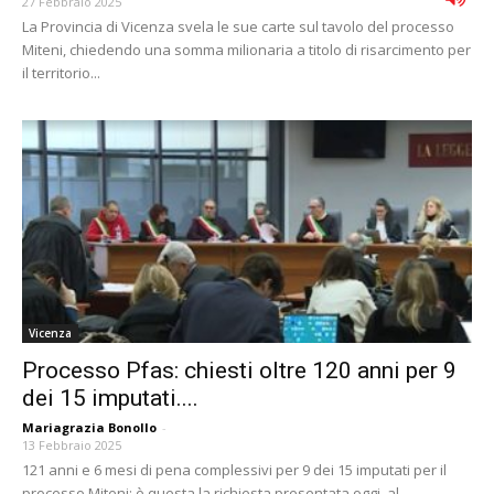
27 Febbraio 2025
La Provincia di Vicenza svela le sue carte sul tavolo del processo
Miteni, chiedendo una somma milionaria a titolo di risarcimento per
il territorio...
Vicenza
Processo Pfas: chiesti oltre 120 anni per 9
dei 15 imputati....
Mariagrazia Bonollo
-
13 Febbraio 2025
121 anni e 6 mesi di pena complessivi per 9 dei 15 imputati per il
processo Miteni: è questa la richiesta presentata oggi, al...