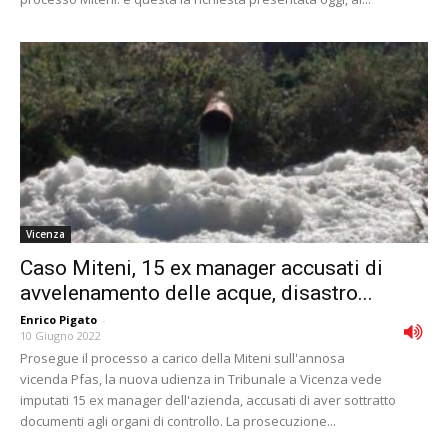
Vicenza
Caso Miteni, 15 ex manager accusati di
avvelenamento delle acque, disastro...
Enrico Pigato
-
10 Giugno 2022
Prosegue il processo a carico della Miteni sull'annosa
vicenda Pfas, la nuova udienza in Tribunale a Vicenza vede
imputati 15 ex manager dell'azienda, accusati di aver sottratto
documenti agli organi di controllo. La prosecuzione...