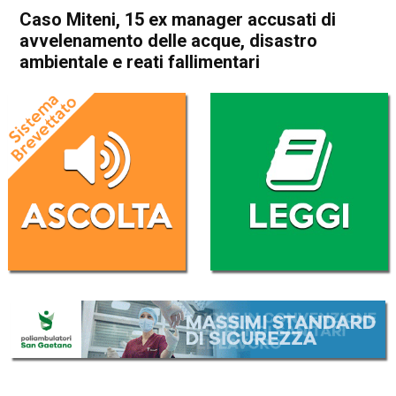
Caso Miteni, 15 ex manager accusati di
avvelenamento delle acque, disastro
ambientale e reati fallimentari
Home
Vicenza
Cronaca
In Evidenza
Vicenza
Caso Miteni, 15 ex manager
accusati di avvelenamento
delle acque, disastro
ambientale e reati
fallimentari
Da
Enrico Pigato
10 Giugno 2022
(aggiornato il
9 Settembre 2022 17:26
)