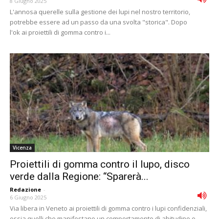
8 Giugno 2025
L'annosa querelle sulla gestione dei lupi nel nostro territorio,
potrebbe essere ad un passo da una svolta "storica". Dopo
l'ok ai proiettili di gomma contro i...
Vicenza
Proiettili di gomma contro il lupo, disco
verde dalla Regione: “Sparerà...
Redazione
-
6 Giugno 2025
Via libera in Veneto ai proiettili di gomma contro i lupi confidenziali,
ossia quelli che manifestano un comportamento di abitudine o