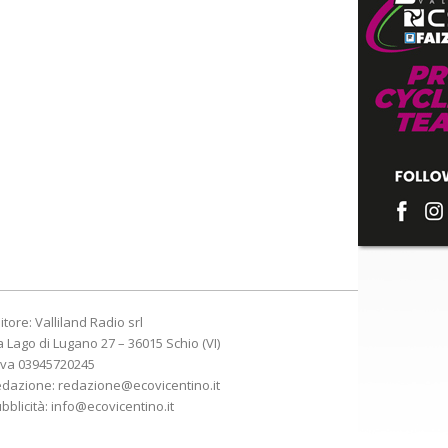
itore: Valliland Radio srl
a Lago di Lugano 27 – 36015 Schio (VI)
Iva 03945720245
edazione:
redazione@ecovicentino.it
bblicità:
info@ecovicentino.it