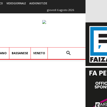
CO
VIDEOGIORNALE
AUDIONOTIZIE
giovedì 6 agosto 2026
IANO
BASSANESE
VENETO