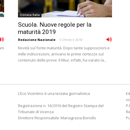
Cronaca Italia
Scuola. Nuove regole per la
maturità 2019
Redazione Nazionale
-
5 Ottobre 2018
ani
Novità sul fonte maturità. Dopo tante supposizioni e
mille indiscrezioni, arrivano le prime certezze sul
contenuto delle prove. Il Miur, infatti, ha varato la...
L’Eco Vicentino è una testata giornalistica
Ed
vi
Registrazione n. 16/2016 del Registro Stampa del
P.
Tribunale di Vicenza
R
Direttore Responsabile: Mariagrazia Bonollo
Pu