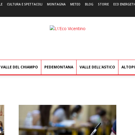
LE
CULTURA E SPETTACOLI
MONTAGNA
METEO
BLOG
STORIE
ECO ENERGETI
L'Eco
Vicentino
VALLE DEL CHIAMPO
PEDEMONTANA
VALLE DELL’ASTICO
ALTOP