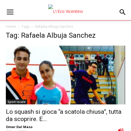
Home
Tags
Rafaela Albuja Sanchez
Tag: Rafaela Albuja Sanchez
Sport locale
Lo squash si gioca “a scatola chiusa”, tutta
da scoprire. E...
Omar Dal Maso
-