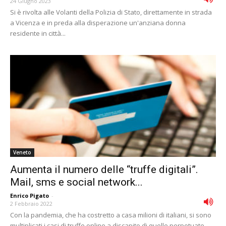
24 Giugno 2023
Si è rivolta alle Volanti della Polizia di Stato, direttamente in strada
a Vicenza e in preda alla disperazione un'anziana donna
residente in città...
Veneto
Aumenta il numero delle “truffe digitali”.
Mail, sms e social network...
Enrico Pigato
-
2 Febbraio 2022
Con la pandemia, che ha costretto a casa milioni di italiani, si sono
multiplicati i casi di truffe online a discapito di quelle perpetuate...